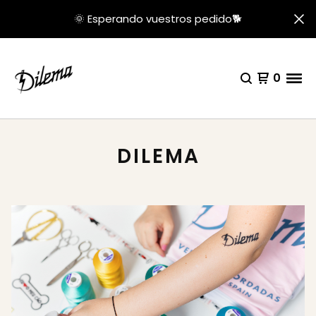
🌞 Esperando vuestros pedido🐕
0
DILEMA