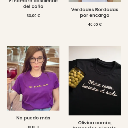
El hombre desciende
del coño
Verdades Bordadas
por encargo
30,00
€
40,00
€
No puedo más
Olivica comía,
30,00
€