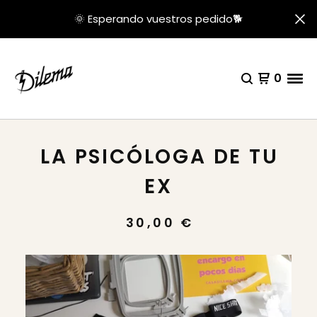
🌞 Esperando vuestros pedido🐕
0
LA PSICÓLOGA DE TU
EX
30,00
€